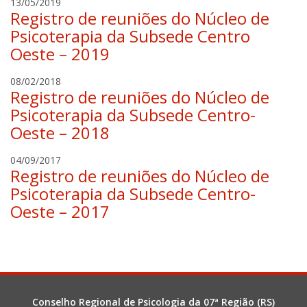
f
13/05/2019
Registro de reuniões do Núcleo de
a
b
Psicoterapia da Subsede Centro
r
Oeste – 2019
y
c
a
08/02/2018
i
Registro de reuniões do Núcleo de
l
o
v
Psicoterapia da Subsede Centro-
c
a
Oeste – 2018
o
r
r
o
A
04/09/2017
r
g
Registro de reuniões do Núcleo de
l
e
a
i
Psicoterapia da Subsede Centro-
a
s
n
Oeste – 2017
t
e
a
l
Conselho Regional de Psicologia da 07ª Região (RS)