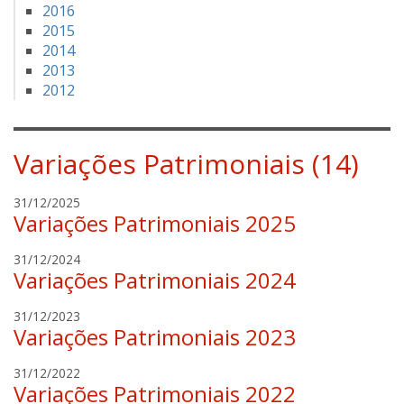
2016
2015
2014
2013
2012
Variações Patrimoniais (14)
m
31/12/2025
Variações Patrimoniais 2025
a
r
m
31/12/2024
c
Variações Patrimoniais 2024
a
e
r
l
m
31/12/2023
c
o
Variações Patrimoniais 2023
a
e
t
r
l
e
e
31/12/2022
c
o
i
Variações Patrimoniais 2022
l
e
t
x