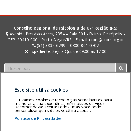
de
l
posts
Conselho Regional de Psicologia da 07ª Região (RS)
Avenida Protásio Alves, 2854 – Sala 301 - Bairro: Petrópolis -
CEP: 90410-006 - Porto Alegre/RS - E-mail: crprs@crprs.org.br
(51) 3334-6799 | 0800-001-0707
Expediente: Seg. a Qui. de 09:00 às 17:00
Buscar
Este site utiliza cookies
Utilizamos cookies e tecnologias semelhantes para
melhorar a sua experiência em nossos serviços.
Recomenda-se aceitar todos, mas você pode
Área restrita
Política de
Voltar ao topo
personalizar quais deles você irá aceitar.
privacidade
Personalização
Política de Privacidade
de cookies