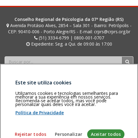
Conselho Regional de Psicologia da 07ª Região (RS)
Avenida Protásio Alves, 2854 – Sala 301 - Bairro: Petrópolis -
CEP: 90410-006 - Porto Alegre/RS - E-mail: crprs@crprs.org.br
(51) 3334-6799 | 0800-001-0707
Expediente: Seg. a Qui. de 09:00 às 17:00
Buscar
Este site utiliza cookies
Utilizamos cookies e tecnologias semelhantes para
melhorar a sua experiência em nossos serviços.
Recomenda-se aceitar todos, mas você pode
personalizar quais deles você irá aceitar.
Área restrita
Política de
Voltar ao topo
privacidade
Personalização
Política de Privacidade
de cookies
Sistema desenvolvido pela Gerência de Tecnologia da
Rejeitar todos
Personalizar
Aceitar todos