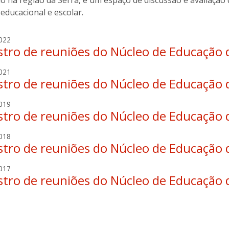
 na região da Serra, é um espaço de discussão e avaliação d
educacional e escolar.
h
022
stro de reuniões do Núcleo de Educação 
u
g
a
021
o
stro de reuniões do Núcleo de Educação 
l
m
v
i
r
019
a
r
stro de reuniões do Núcleo de Educação 
i
r
a
c
o
n
a
018
a
g
d
stro de reuniões do Núcleo de Educação 
l
r
a
a
v
d
s
A
017
a
o
t
stro de reuniões do Núcleo de Educação 
l
r
m
a
i
o
e
l
n
g
n
e
a
e
s
g