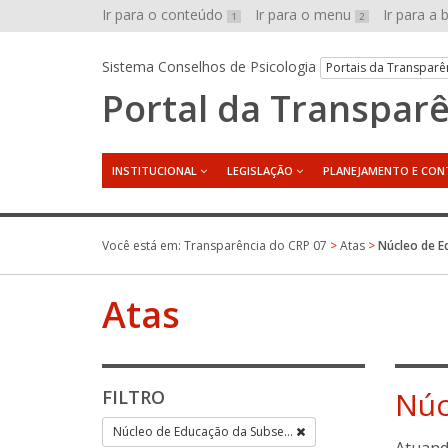
Ir para o conteúdo
Ir para o menu
Ir para a
1
2
Sistema Conselhos de Psicologia
Portais da Transparê
Portal da Transpar
INSTITUCIONAL
LEGISLAÇÃO
PLANEJAMENTO E CON
Você está em:
Transparência do CRP 07
>
Atas
>
Núcleo de E
Atas
Núc
FILTRO
Núcleo de Educação da Subse...