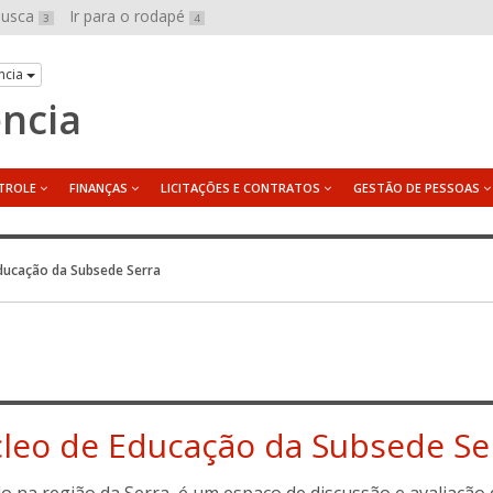
 busca
Ir para o rodapé
3
4
ncia
ência
TROLE
FINANÇAS
LICITAÇÕES E CONTRATOS
GESTÃO DE PESSOAS
ducação da Subsede Serra
leo de Educação da Subsede Ser