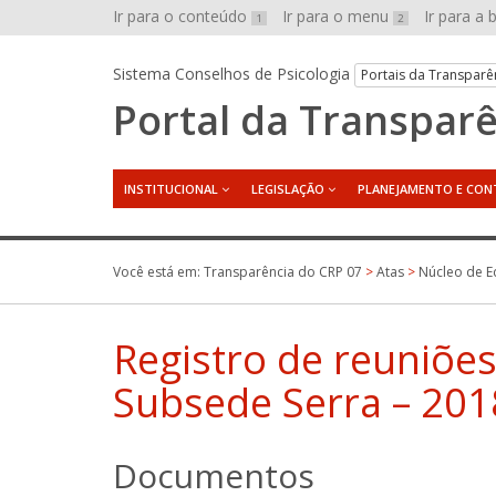
Ir para o conteúdo
Ir para o menu
Ir para a
1
2
Sistema Conselhos de Psicologia
Portais da Transparê
Portal da Transpar
INSTITUCIONAL
LEGISLAÇÃO
PLANEJAMENTO E CON
Você está em:
Transparência do CRP 07
>
Atas
>
Núcleo de E
Registro de reuniõe
Subsede Serra – 201
Documentos