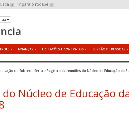
 busca
Ir para o rodapé
3
4
ncia
ência
TROLE
FINANÇAS
LICITAÇÕES E CONTRATOS
GESTÃO DE PESSOAS
ducação da Subsede Serra
>
Registro de reuniões do Núcleo de Educação da S
s do Núcleo de Educação d
8