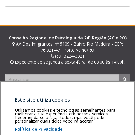
Conselho Regional de Psicologia da 24ª Região (AC e RO)
AV Dos Imigrantes, nº 5109 - Bairro Rio Madeira - CEP:
76.821-471 Porto Velho/RO
(69) 3224-3321
Expediente de segunda a sexta-feira, de 08:00 às 14:00h.
Buscar
Este site utiliza cookies
Utilizamos cookies e tecnologias semelhantes para
melhorar a sua experiência em nossos serviços.
Recomenda-se aceitar todos, mas você pode
personalizar quais deles você irá aceitar.
Área restrita
Política de
Voltar ao topo
privacidade
Personalização
Política de Privacidade
de cookies