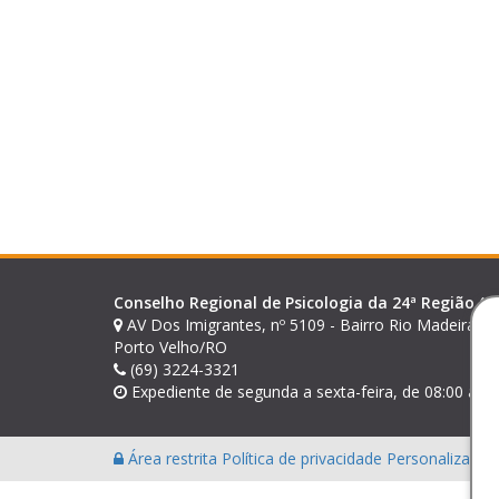
Conselho Regional de Psicologia da 24ª Região (A
AV Dos Imigrantes, nº 5109 - Bairro Rio Madeira - 
Porto Velho/RO
(69) 3224-3321
Expediente de segunda a sexta-feira, de 08:00 às 1
Área restrita
Política de privacidade
Personalização