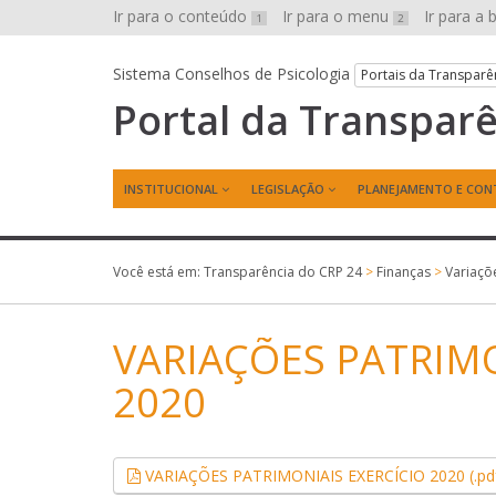
Ir para o conteúdo
Ir para o menu
Ir para a
1
2
Sistema Conselhos de Psicologia
Portais da Transparê
Portal da Transpar
INSTITUCIONAL
LEGISLAÇÃO
PLANEJAMENTO E CON
Você está em:
Transparência do CRP 24
>
Finanças
>
Variaçõ
VARIAÇÕES PATRIMO
2020
VARIAÇÕES PATRIMONIAIS EXERCÍCIO 2020 (.pd