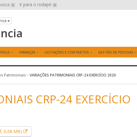
 busca
Ir para o rodapé
3
4
ncia
ência
TROLE
FINANÇAS
LICITAÇÕES E CONTRATOS
GESTÃO DE PESSOAS
es Patrimoniais
>
VARIAÇÕES PATRIMONIAIS CRP-24 EXERCÍCIO 2020
NIAIS CRP-24 EXERCÍCIO
Esse link abrirá em uma nova janela.
f, 0,08 MB)