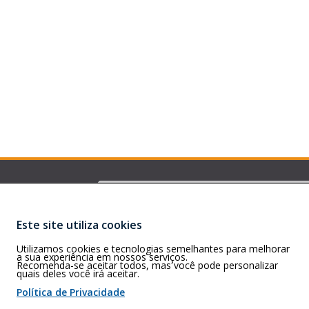
Buscar
C e RO)
CEP: 76.821-471
Este site utiliza cookies
4:00h.
Utilizamos cookies e tecnologias semelhantes para melhorar
a sua experiência em nossos serviços.
Recomenda-se aceitar todos, mas você pode personalizar
quais deles você irá aceitar.
 de cookies
Política de Privacidade