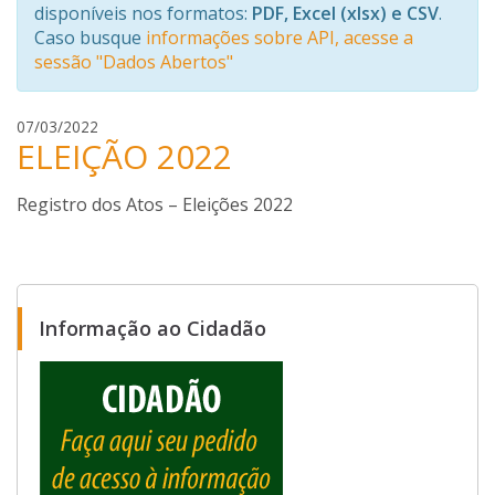
disponíveis nos formatos:
PDF, Excel (xlsx) e CSV
.
Caso busque
informações sobre API, acesse a
sessão "Dados Abertos"
r
07/03/2022
ELEIÇÃO 2022
a
m
o
Registro dos Atos – Eleições 2022
n
m
a
t
o
Informação ao Cidadão
s