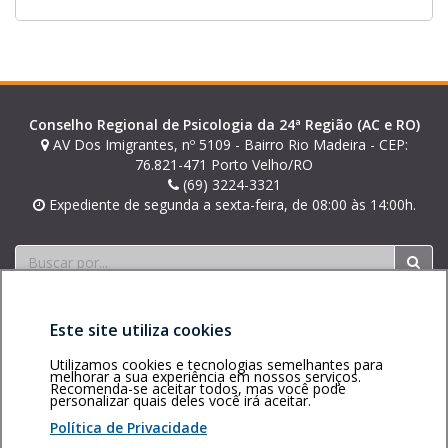
u
m
a
n
o
Conselho Regional de Psicologia da 24ª Região (AC e RO)
v
AV Dos Imigrantes, nº 5109 - Bairro Rio Madeira - CEP:
a
76.821-471 Porto Velho/RO
(69) 3224-3321
j
Expediente de segunda a sexta-feira, de 08:00 às 14:00h.
a
n
Buscar
e
l
a
Este site utiliza cookies
.
Utilizamos cookies e tecnologias semelhantes para
melhorar a sua experiência em nossos serviços.
Recomenda-se aceitar todos, mas você pode
personalizar quais deles você irá aceitar.
Área restrita
Política de
Voltar ao topo
privacidade
Personalização
Política de Privacidade
de cookies