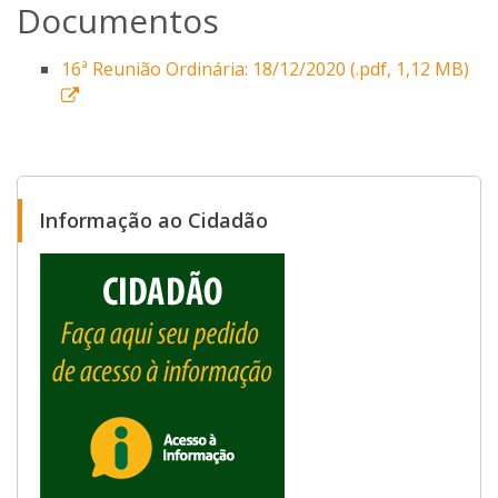
Documentos
16ª Reunião Ordinária: 18/12/2020 (.pdf, 1,12 MB)
E
s
s
e
l
Informação ao Cidadão
i
n
k
a
b
r
i
r
á
e
m