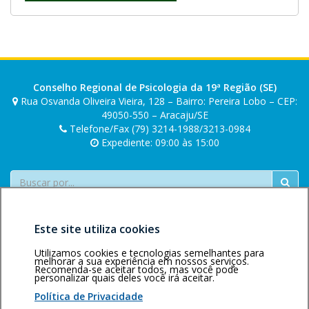
Conselho Regional de Psicologia da 19ª Região (SE)
Rua Osvanda Oliveira Vieira, 128 – Bairro: Pereira Lobo – CEP:
49050-550 – Aracaju/SE
Telefone/Fax (79) 3214-1988/3213-0984
Expediente: 09:00 às 15:00
Buscar
Este site utiliza cookies
Utilizamos cookies e tecnologias semelhantes para
melhorar a sua experiência em nossos serviços.
Recomenda-se aceitar todos, mas você pode
personalizar quais deles você irá aceitar.
Área restrita
Política de
Voltar ao topo
privacidade
Personalização
Política de Privacidade
de cookies