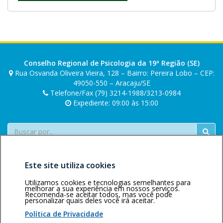
Conselho Regional de Psicologia da 19ª Região (SE)
Rua Osvanda Oliveira Vieira, 128 – Bairro: Pereira Lobo – CEP:
49050-550 – Aracaju/SE
Telefone/Fax (79) 3214-1988/3213-0984
Expediente: 09:00 às 15:00
Buscar
Este site utiliza cookies
Utilizamos cookies e tecnologias semelhantes para
melhorar a sua experiência em nossos serviços.
Recomenda-se aceitar todos, mas você pode
personalizar quais deles você irá aceitar.
Área restrita
Política de
Voltar ao topo
privacidade
Personalização
Política de Privacidade
de cookies