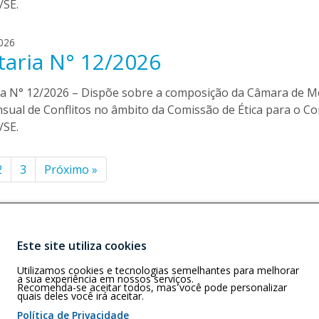
/SE.
t
o
d
026
r
taria N° 12/2026
i
r
j
e
n
s
ia N° 12/2026 – Dispõe sobre a composição da Câmara de M
a
sual de Conflitos no âmbito da Comissão de Ética para o Co
.
/SE.
t
o
inação
r
2
3
Próximo
»
r
e
ts
s
Este site utiliza cookies
Buscar
)
Utilizamos cookies e tecnologias semelhantes para melhorar
Lobo – CEP:
a sua experiência em nossos serviços.
Recomenda-se aceitar todos, mas você pode personalizar
quais deles você irá aceitar.
Política de Privacidade