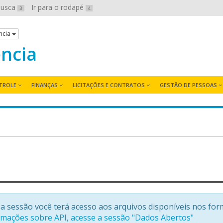
 busca
Ir para o rodapé
3
4
ncia
ência
TROLE
FINANÇAS
LICITAÇÕES E CONTRATOS
GESTÃO DE PESSOAS
a sessão você terá acesso aos arquivos disponíveis nos for
rmações sobre API, acesse a sessão "Dados Abertos"