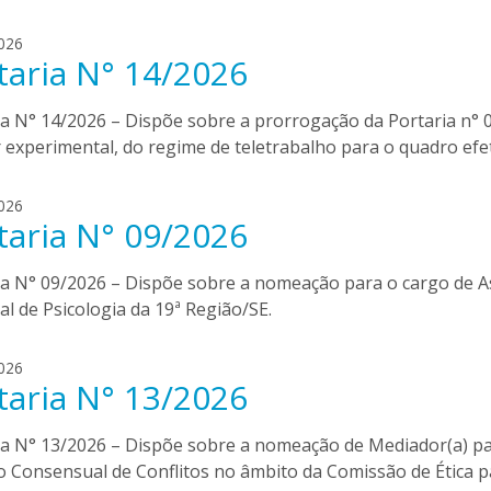
.
t
d
026
o
taria N° 14/2026
i
r
j
r
n
ia N° 14/2026 – Dispõe sobre a prorrogação da Portaria n° 
e
a
s
 experimental, do regime de teletrabalho para o quadro efet
.
t
d
026
o
taria N° 09/2026
i
r
j
r
n
ia N° 09/2026 – Dispõe sobre a nomeação para o cargo de 
e
a
s
l de Psicologia da 19ª Região/SE.
.
t
d
026
o
taria N° 13/2026
i
r
j
r
n
ia N° 13/2026 – Dispõe sobre a nomeação de Mediador(a) p
e
a
s
o Consensual de Conflitos no âmbito da Comissão de Ética p
.