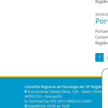
Região
30/03/2
Por
Portar
Consen
Região
Pag
1
de
pos
Conselho Regional de Psicologia da 19ª Região (SE
Rua Osvanda Oliveira Vieira, 128 – Bairro: Pereira 
49050-550 – Aracaju/SE
Telefone/Fax (79) 3214-1988/3213-0984
Expediente: 09:00 às 15:00