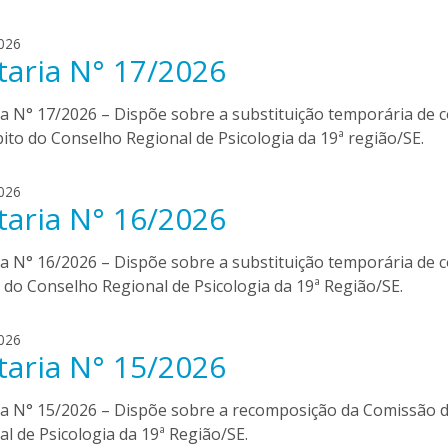
.
t
d
026
o
taria N° 17/2026
i
r
j
r
n
ia N° 17/2026 – Dispõe sobre a substituição temporária de
e
a
s
ito do Conselho Regional de Psicologia da 19ª região/SE.
.
t
d
026
o
taria N° 16/2026
i
r
j
r
n
ia N° 16/2026 – Dispõe sobre a substituição temporária de 
e
a
s
 do Conselho Regional de Psicologia da 19ª Região/SE.
.
t
d
026
o
taria N° 15/2026
i
r
j
r
n
ia N° 15/2026 – Dispõe sobre a recomposição da Comissão 
e
a
s
l de Psicologia da 19ª Região/SE.