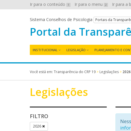
Ir para o conteúdo
Ir para o menu
Ir para a
1
2
Sistema Conselhos de Psicologia
Portais da Transparê
Portal da Transpar
INSTITUCIONAL
LEGISLAÇÃO
PLANEJAMENTO E CON
Você está em:
Transparência do CRP 19
>
Legislações
>
2026
Legislações
FILTRO
Ness
2026
info