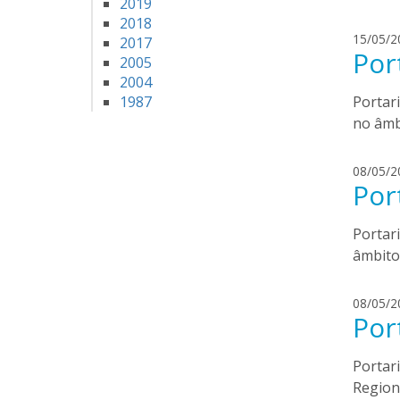
2019
2018
15/05/2
2017
Por
2005
2004
1987
Portar
no âmb
08/05/2
Por
Portar
âmbito
08/05/2
Por
Portar
Regiona