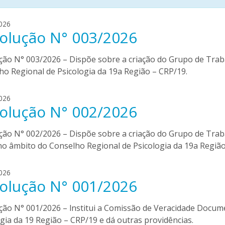
d
026
olução N° 003/2026
i
j
n
ção N° 003/2026 – Dispõe sobre a criação do Grupo de Trab
a
ho Regional de Psicologia da 19a Região – CRP/19.
.
t
d
026
o
olução N° 002/2026
i
r
j
r
n
ção N° 002/2026 – Dispõe sobre a criação do Grupo de Trab
e
a
s
 no âmbito do Conselho Regional de Psicologia da 19a Região
.
t
d
026
o
olução N° 001/2026
i
r
j
r
n
ção N° 001/2026 – lnstitui a Comissão de Veracidade Docum
e
a
s
gia da 19 Região – CRP/19 e dá outras providências.