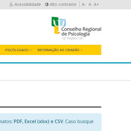
Acessibilidade
Alto contraste
A-
A
A+
PSICÓLOGA(O)
INFORMAÇÃO AO CIDADÃO
matos:
PDF, Excel (xlsx) e CSV
. Caso busque