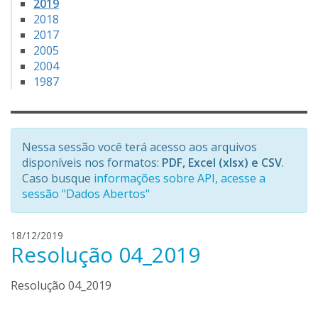
2019
2018
2017
2005
2004
1987
Nessa sessão você terá acesso aos arquivos
disponíveis nos formatos:
PDF, Excel (xlsx) e CSV
.
Caso busque
informações sobre API, acesse a
sessão "Dados Abertos"
h
18/12/2019
Resolução 04_2019
e
n
r
Resolução 04_2019
i
q