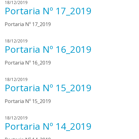
h
18/12/2019
u
Portaria Nº 17_2019
e
e
n
m
r
Portaria Nº 17_2019
e
i
n
q
d
h
18/12/2019
u
o
Portaria Nº 16_2019
e
e
n
n
m
c
r
Portaria Nº 16_2019
e
a
i
n
q
d
h
18/12/2019
u
o
Portaria Nº 15_2019
e
e
n
n
m
c
r
Portaria Nº 15_2019
e
a
i
n
q
d
h
18/12/2019
u
o
Portaria Nº 14_2019
e
e
n
n
m
c
r