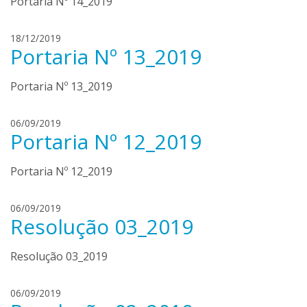
Portaria Nº 14_2019
e
a
i
n
q
d
h
18/12/2019
u
o
Portaria Nº 13_2019
e
e
n
n
m
c
r
Portaria Nº 13_2019
e
a
i
n
q
d
h
06/09/2019
u
o
Portaria Nº 12_2019
e
e
n
n
m
c
r
Portaria Nº 12_2019
e
a
i
n
q
d
h
06/09/2019
u
o
Resolução 03_2019
e
e
n
n
m
c
r
Resolução 03_2019
e
a
i
n
q
d
h
06/09/2019
u
o