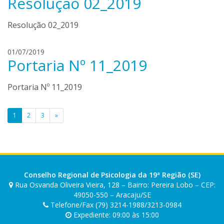
Resolução 02_2019
e
e
n
n
m
c
r
Resolução 02_2019
e
a
i
n
q
d
h
01/07/2019
u
o
Portaria Nº 11_2019
e
e
n
n
m
c
r
Portaria Nº 11_2019
e
a
i
n
q
d
Paginação
1
2
3
»
u
o
de
e
n
m
c
posts
e
a
n
d
Conselho Regional de Psicologia da 19ª Região (SE)
o
Rua Osvanda Oliveira Vieira, 128 – Bairro: Pereira Lobo – CEP:
n
49050-550 – Aracaju/SE
c
Telefone/Fax (79) 3214-1988/3213-0984
Expediente: 09:00 às 15:00
a