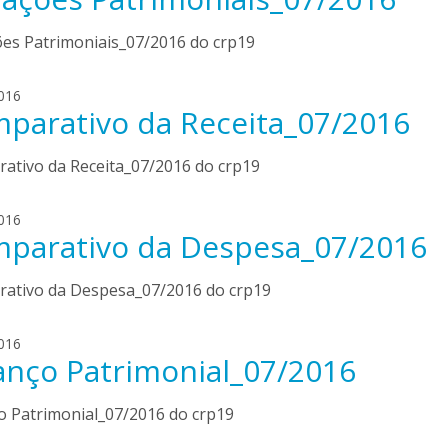
o
r
l
l
a
i
ões Patrimoniais_07/2016 do crp19
i
n
v
d
e
a
016
o
i
parativo da Receita_07/2016
r
o
r
l
l
a
i
ativo da Receita_07/2016 do crp19
i
n
v
d
e
a
016
o
i
parativo da Despesa_07/2016
r
o
r
l
l
a
i
ativo da Despesa_07/2016 do crp19
i
n
v
d
e
a
016
o
i
anço Patrimonial_07/2016
r
o
r
l
l
a
i
o Patrimonial_07/2016 do crp19
i
n
v