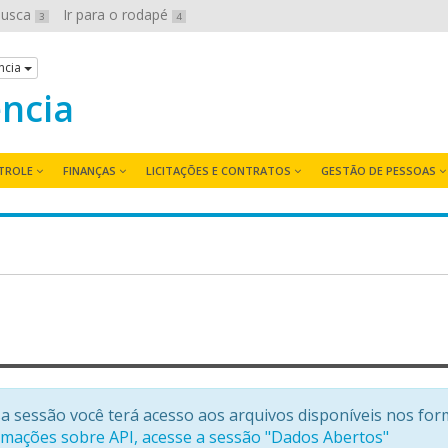
 busca
Ir para o rodapé
3
4
ncia
ência
TROLE
FINANÇAS
LICITAÇÕES E CONTRATOS
GESTÃO DE PESSOAS
a sessão você terá acesso aos arquivos disponíveis nos for
rmações sobre API, acesse a sessão "Dados Abertos"