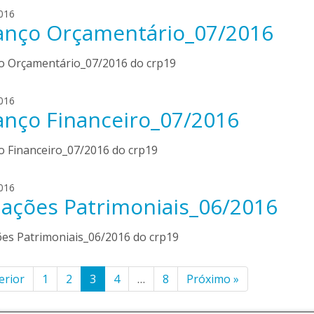
d
e
a
016
o
i
anço Orçamentário_07/2016
r
o
r
l
l
a
i
o Orçamentário_07/2016 do crp19
i
n
v
d
e
a
016
o
i
anço Financeiro_07/2016
r
o
r
l
l
a
i
o Financeiro_07/2016 do crp19
i
n
v
d
e
a
016
o
i
iações Patrimoniais_06/2016
r
o
r
l
l
a
i
ões Patrimoniais_06/2016 do crp19
i
n
v
d
e
inação
erior
o
1
2
3
4
…
8
Próximo
»
i
o
r
l