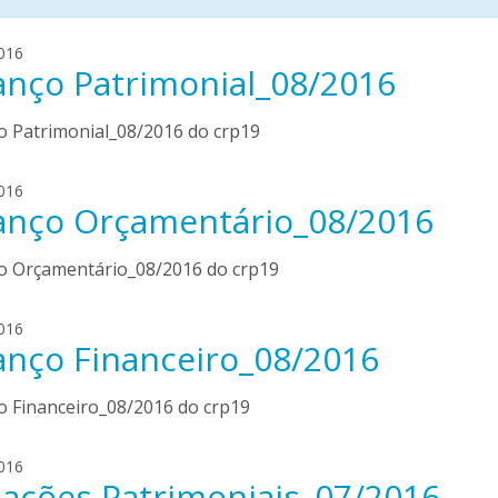
a
016
anço Patrimonial_08/2016
r
l
i
o Patrimonial_08/2016 do crp19
n
d
a
016
o
anço Orçamentário_08/2016
r
o
l
l
i
o Orçamentário_08/2016 do crp19
i
n
v
d
e
a
016
o
i
anço Financeiro_08/2016
r
o
r
l
l
a
i
o Financeiro_08/2016 do crp19
i
n
v
d
e
a
016
o
i
iações Patrimoniais_07/2016
r