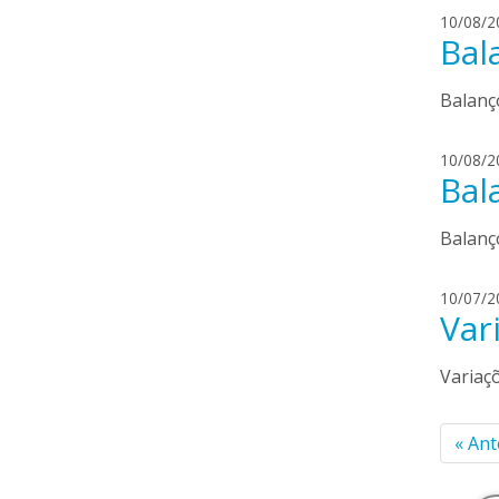
10/08/2
Bal
Balanç
10/08/2
Bal
Balanç
10/07/2
Var
Variaç
Pag
«
Ant
de