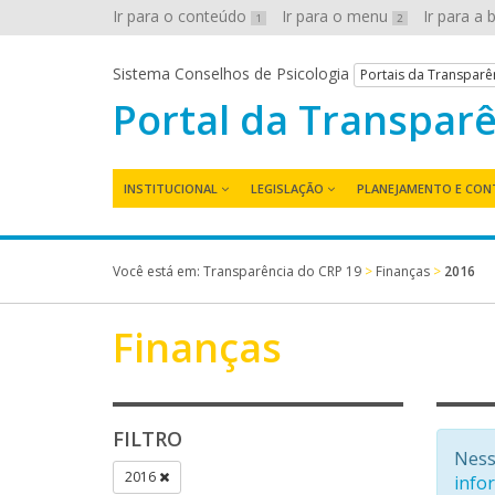
Ir para o conteúdo
Ir para o menu
Ir para a
1
2
Sistema Conselhos de Psicologia
Portais da Transparê
Portal da Transpar
INSTITUCIONAL
LEGISLAÇÃO
PLANEJAMENTO E CON
Você está em:
Transparência do CRP 19
>
Finanças
>
2016
Finanças
FILTRO
Ness
2016
info