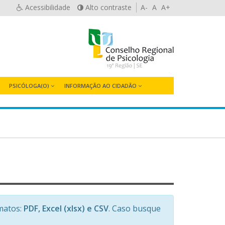
Acessibilidade
Alto contraste
A-
A
A+
PSICÓLOGA(O)
INFORMAÇÃO AO CIDADÃO
matos:
PDF, Excel (xlsx) e CSV
. Caso busque