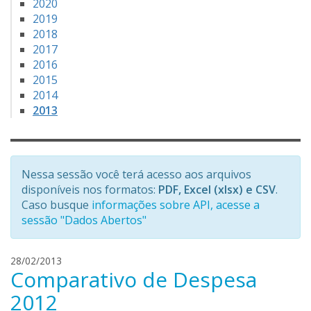
2020
2019
2018
2017
2016
2015
2014
2013
Nessa sessão você terá acesso aos arquivos
disponíveis nos formatos:
PDF, Excel (xlsx) e CSV
.
Caso busque
informações sobre API, acesse a
sessão "Dados Abertos"
h
28/02/2013
Comparativo de Despesa
e
n
2012
r