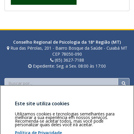
Conselho Regional de Psicologia da 18ª Região (MT)
Rua das Pérolas, 201 - Bairro Bosque da Saúde - Cuiabá MT
CEP 78050-090
(65) 3627-7188
Expediente: Seg. a Sex. 08:00 às 17:00
Buscar
Este site utiliza cookies
Utilizamos cookies e tecnologias semelhantes para
melhorar a sua experiência em nossos serviços.
Recomenda-se aceitar todos, mas você pode
personalizar quais deles você irá aceitar.
Área restrita
Política de
Voltar ao topo
privacidade
Personalização
Política de Privacidade