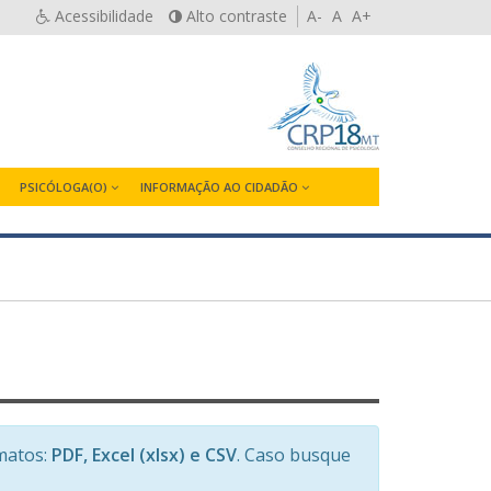
Acessibilidade
Alto contraste
A-
A
A+
PSICÓLOGA(O)
INFORMAÇÃO AO CIDADÃO
matos:
PDF, Excel (xlsx) e CSV
. Caso busque