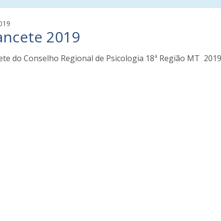
f
019
ancete 2019
a
b
i
ete do Conselho Regional de Psicologia 18ª Região MT 201
a
n
a
t
o
z
i