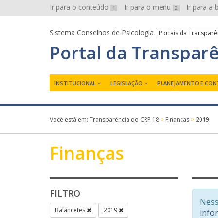
Ir para o conteúdo
Ir para o menu
Ir para a
1
2
Sistema Conselhos de Psicologia
Portais da Transparê
Portal da Transpar
INSTITUCIONAL
LEGISLAÇÃO
PLANEJAMENTO E CON
Você está em:
Transparência do CRP 18
>
Finanças
>
2019
Finanças
FILTRO
Ness
Balancetes
2019
info