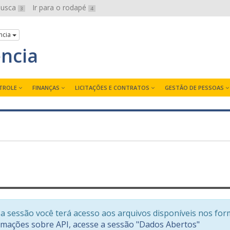
 busca
Ir para o rodapé
3
4
ncia
ência
TROLE
FINANÇAS
LICITAÇÕES E CONTRATOS
GESTÃO DE PESSOAS
a sessão você terá acesso aos arquivos disponíveis nos for
rmações sobre API, acesse a sessão "Dados Abertos"