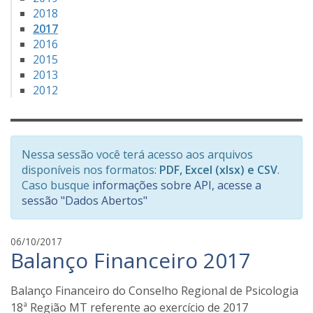
2018
2017
2016
2015
2013
2012
Nessa sessão você terá acesso aos arquivos
disponíveis nos formatos:
PDF, Excel (xlsx) e CSV
.
Caso busque
informações sobre API, acesse a
sessão "Dados Abertos"
f
06/10/2017
Balanço Financeiro 2017
a
b
i
Balanço Financeiro do Conselho Regional de Psicologia
a
18ª Região MT referente ao exercício de 2017