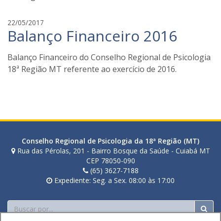
n
a
f
22/05/2017
t
Balanço Financeiro 2016
a
o
b
z
i
Balanço Financeiro do Conselho Regional de Psicologia
i
a
18ª Região MT referente ao exercício de 2016.
n
a
t
o
z
i
Conselho Regional de Psicologia da 18ª Região (MT)
Rua das Pérolas, 201 - Bairro Bosque da Saúde - Cuiabá MT
CEP 78050-090
(65) 3627-7188
Expediente: Seg. a Sex. 08:00 às 17:00
Buscar