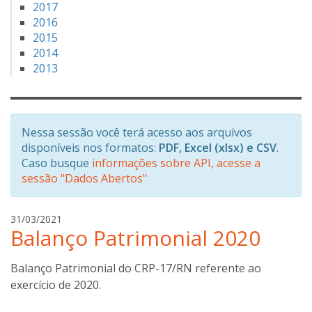
2017
2016
2015
2014
2013
Nessa sessão você terá acesso aos arquivos
disponíveis nos formatos:
PDF, Excel (xlsx) e CSV
.
Caso busque
informações sobre API, acesse a
sessão "Dados Abertos"
g
31/03/2021
Balanço Patrimonial 2020
i
l
d
Balanço Patrimonial do CRP-17/RN referente ao
e
exercício de 2020.
o
n