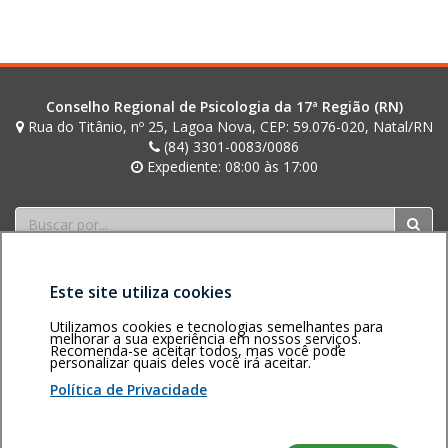
c
o
s
t
a
Conselho Regional de Psicologia da 17ª Região (RN)
Rua do Titânio, nº 25, Lagoa Nova, CEP: 59.076-020, Natal/RN
(84) 3301-0083/0086
Expediente: 08:00 às 17:00
Buscar
Este site utiliza cookies
Utilizamos cookies e tecnologias semelhantes para
melhorar a sua experiência em nossos serviços.
Recomenda-se aceitar todos, mas você pode
personalizar quais deles você irá aceitar.
Área restrita
Política de
Voltar ao topo
privacidade
Personalização
Política de Privacidade
de cookies