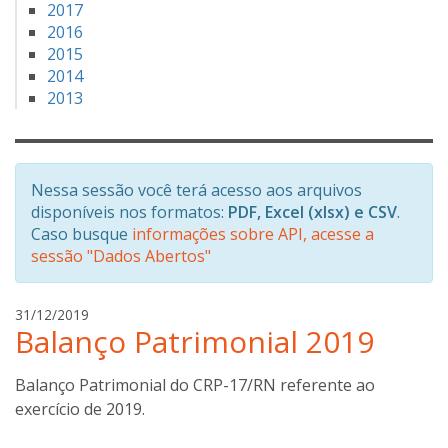
2017
2016
2015
2014
2013
Nessa sessão você terá acesso aos arquivos
disponíveis nos formatos:
PDF, Excel (xlsx) e CSV
.
Caso busque
informações sobre API, acesse a
sessão "Dados Abertos"
a
31/12/2019
Balanço Patrimonial 2019
n
a
b
Balanço Patrimonial do CRP-17/RN referente ao
o
exercício de 2019.
t
t