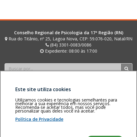
i
n
i
Conselho Regional de Psicologia da 17ª Região (RN)
Rua do Titânio, nº 25, Lagoa Nova, CEP: 59.076-020, Natal/RN
(84) 3301-0083/0086
Expediente: 08:00 às 17:00
Buscar
Este site utiliza cookies
Utilizamos cookies e tecnologias semelhantes para
melhorar a sua experiência em nossos serviços.
Recomenda-se aceitar todos, mas você pode
personalizar quais deles você irá aceitar.
Área restrita
Política de
Voltar ao topo
privacidade
Personalização
Política de Privacidade
de cookies