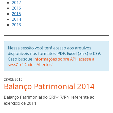
2017
2016
2015
2014
2013
Nessa sessão você terá acesso aos arquivos
disponíveis nos formatos:
PDF, Excel (xlsx) e CSV
.
Caso busque
informações sobre API, acesse a
sessão "Dados Abertos"
a
28/02/2015
Balanço Patrimonial 2014
n
a
b
Balanço Patrimonial do CRP-17/RN referente ao
o
exercício de 2014.
t
t