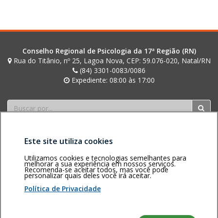
t
i
n
i
Conselho Regional de Psicologia da 17ª Região (RN)
Rua do Titânio, nº 25, Lagoa Nova, CEP: 59.076-020, Natal/RN
(84) 3301-0083/0086
Expediente: 08:00 às 17:00
Buscar
Este site utiliza cookies
Utilizamos cookies e tecnologias semelhantes para
melhorar a sua experiência em nossos serviços.
Recomenda-se aceitar todos, mas você pode
personalizar quais deles você irá aceitar.
Área restrita
Política de
Voltar ao topo
privacidade
Personalização
Política de Privacidade
de cookies