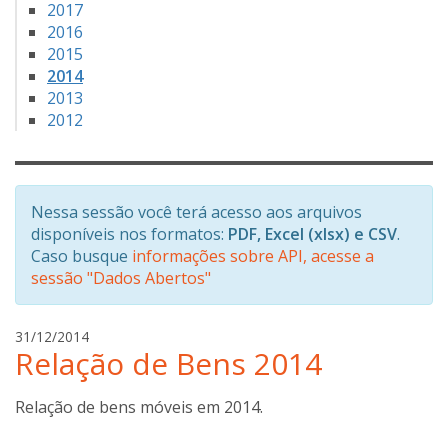
2017
2016
2015
2014
2013
2012
Nessa sessão você terá acesso aos arquivos
disponíveis nos formatos:
PDF, Excel (xlsx) e CSV
.
Caso busque
informações sobre API, acesse a
sessão "Dados Abertos"
a
31/12/2014
Relação de Bens 2014
n
a
b
Relação de bens móveis em 2014.
o
t