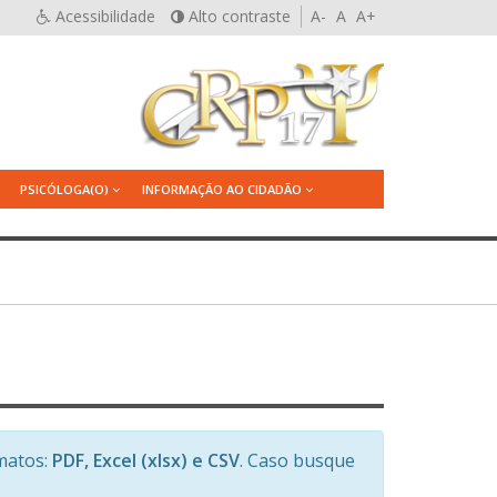
Acessibilidade
Alto contraste
A-
A
A+
PSICÓLOGA(O)
INFORMAÇÃO AO CIDADÃO
matos:
PDF, Excel (xlsx) e CSV
. Caso busque