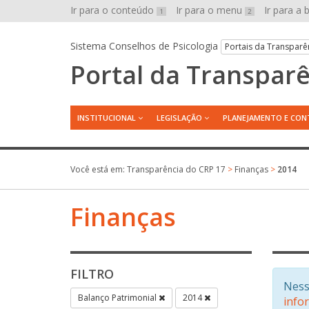
Ir para o conteúdo
Ir para o menu
Ir para a
1
2
Sistema Conselhos de Psicologia
Portais da Transparê
Portal da Transpar
INSTITUCIONAL
LEGISLAÇÃO
PLANEJAMENTO E CON
Você está em:
Transparência do CRP 17
>
Finanças
>
2014
Finanças
FILTRO
Ness
Balanço Patrimonial
2014
info