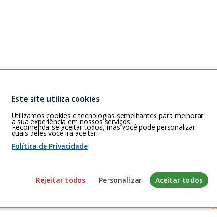
Este site utiliza cookies
Buscar
Utilizamos cookies e tecnologias semelhantes para melhorar
N)
a sua experiência em nossos serviços.
0, Natal/RN
Recomenda-se aceitar todos, mas você pode personalizar
quais deles você irá aceitar.
Política de Privacidade
 de cookies
Rejeitar todos
Personalizar
Aceitar todos
envolvido pela Gerência de Tecnologia da Informação do CFP