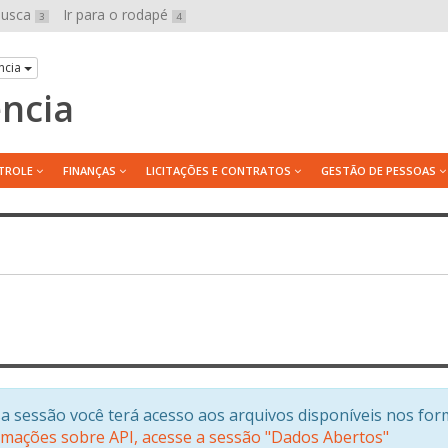
 busca
Ir para o rodapé
3
4
ncia
ência
TROLE
FINANÇAS
LICITAÇÕES E CONTRATOS
GESTÃO DE PESSOAS
a sessão você terá acesso aos arquivos disponíveis nos for
rmações sobre API, acesse a sessão "Dados Abertos"