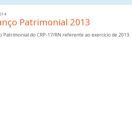
a
014
anço Patrimonial 2013
n
a
b
o Patrimonial do CRP-17/RN referente ao exercício de 2013.
o
t
t
i
n
i