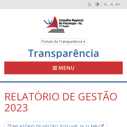
A-
A
A+
Portais da Transparência
Transparência
MENU
RELATÓRIO DE GESTÃO
2023
Esse link ab
RELATÓRIO DE GESTÃO 2023 (.pdf, 16,21 MB)