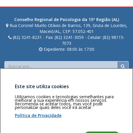
Conselho Regional de Psicologia da 15ª Região (AL)
Rua Coronel Murilo Otávio de Barros, 139, Gruta de Lourdes,
Maceió/AL, CEP: 57.052-401
(82) 3241-8231 - Fax: (82) 3241-3059 - Celular: (82) 98115-
7073
Expediente: 08:00 às 17:00
Buscar
Este site utiliza cookies
Utilizamos cookies e tecnologias semelhantes para
melhorar a sua experiência em nossos serviços.
Recomenda-se aceitar todos, mas você pode
personalizar quais deles você irá aceitar.
Área restrita
Política de
Voltar ao topo
privacidade
Personalização
Política de Privacidade
de cookies