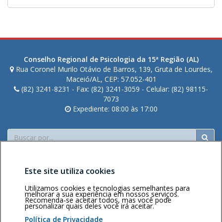
Conselho Regional de Psicologia da 15ª Região (AL)
Rua Coronel Murilo Otávio de Barros, 139, Gruta de Lourdes,
Maceió/AL, CEP: 57.052-401
(82) 3241-8231 - Fax: (82) 3241-3059 - Celular: (82) 98115-
7073
Expediente: 08:00 às 17:00
Buscar
Este site utiliza cookies
Utilizamos cookies e tecnologias semelhantes para
melhorar a sua experiência em nossos serviços.
Recomenda-se aceitar todos, mas você pode
personalizar quais deles você irá aceitar.
Área restrita
Política de
Voltar ao topo
privacidade
Personalização
Política de Privacidade