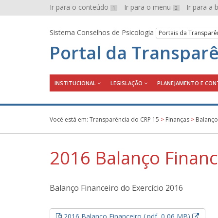
Ir para o conteúdo
Ir para o menu
Ir para a
1
2
Sistema Conselhos de Psicologia
Portais da Transparê
Portal da Transpar
INSTITUCIONAL
LEGISLAÇÃO
PLANEJAMENTO E CON
Você está em:
Transparência do CRP 15
>
Finanças
>
Balanço
2016 Balanço Financ
Balanço Financeiro do Exercício 2016
Esse l
2016 Balanço Financeiro (.pdf, 0,06 MB)