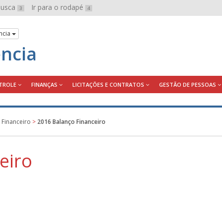
 busca
Ir para o rodapé
3
4
ncia
ência
TROLE
FINANÇAS
LICITAÇÕES E CONTRATOS
GESTÃO DE PESSOAS
 Financeiro
>
2016 Balanço Financeiro
eiro
ink abrirá em uma nova janela.