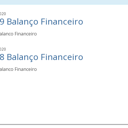
j
020
9 Balanço Financeiro
o
s
e
alanco Financeiro
g
a
j
020
i
8 Balanço Financeiro
o
a
s
e
alanco Financeiro
g
a
i
a