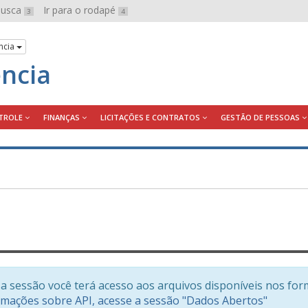
 busca
Ir para o rodapé
3
4
ncia
ência
TROLE
FINANÇAS
LICITAÇÕES E CONTRATOS
GESTÃO DE PESSOAS
a sessão você terá acesso aos arquivos disponíveis nos for
rmações sobre API, acesse a sessão "Dados Abertos"