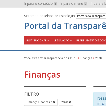
Ir para o conteúdo
Ir para o menu
Ir para a
1
2
Sistema Conselhos de Psicologia
Portais da Transparê
Portal da Transpar
INSTITUCIONAL
LEGISLAÇÃO
PLANEJAMENTO E CON
Você está em:
Transparência do CRP 15
>
Finanças
>
2020
Finanças
FILTRO
Ness
Balanço Financeiro
2020
info