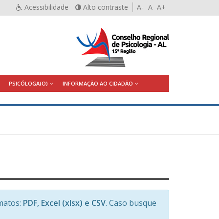
Acessibilidade
Alto contraste
A-
A
A+
PSICÓLOGA(O)
INFORMAÇÃO AO CIDADÃO
matos:
PDF, Excel (xlsx) e CSV
. Caso busque