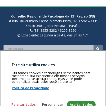
Conselho Regional de Psicologia da 13ª Região (PB)
Rua Universitário Carlos Marcelo Pinto, 92, Torre – CEP
58040-350 – João Pessoa – Paraíba
(83) 3255-8282 / 3255-8250
Expediente: Segunda a Sexta, das 8h às 17h
Buscar
Este site utiliza cookies
Utilizamos cookies e tecnologias semelhantes para
melhorar a sua experiência em nossos serviços.
Recomenda-se aceitar todos, mas você pode
personalizar quais deles você irá aceitar.
Área restrita
Política de
Voltar ao topo
privacidade
Personalização
Política de Privacidade
de cookies
Sistema desenvolvido pela Gerência de Tecnologia da
Rejeitar todos
Personalizar
Aceitar todos