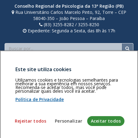
o
Conselho Regional de Psicologia da 13ª Região (PB)
v
Rua Universitário Carlos Marcelo Pinto, 92, Torre – CEP
a
58040-350 – João Pessoa – Paraíba
(83) 3255-8282 / 3255-8250
j
Expediente: Segunda a Sexta, das 8h às 17h
a
n
Buscar
e
l
a
Este site utiliza cookies
.
Utilizamos cookies e tecnologias semelhantes para
melhorar a sua experiência em nossos serviços.
Recomenda-se aceitar todos, mas você pode
personalizar quais deles você irá aceitar.
Área restrita
Política de
Voltar ao topo
privacidade
Personalização
Política de Privacidade
de cookies
Sistema desenvolvido pela Gerência de Tecnologia da
Rejeitar todos
Personalizar
Aceitar todos
Informação do CFP