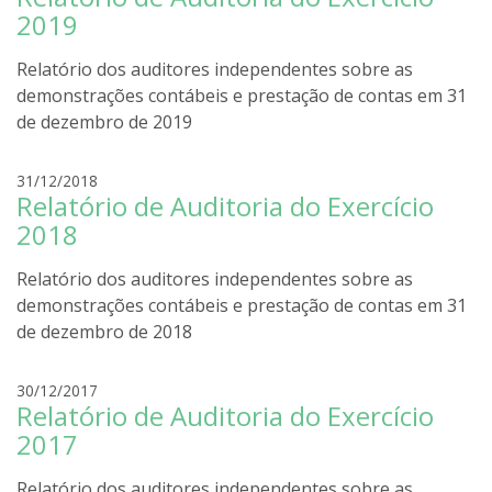
a
d
2019
r
i
Relatório dos auditores independentes sobre as
g
demonstrações contábeis e prestação de contas em 31
o
de dezembro de 2019
l
i
r
31/12/2018
r
Relatório de Auditoria do Exercício
o
a
d
2018
r
i
Relatório dos auditores independentes sobre as
g
demonstrações contábeis e prestação de contas em 31
o
de dezembro de 2018
l
i
r
30/12/2017
r
Relatório de Auditoria do Exercício
o
a
d
2017
r
i
Relatório dos auditores independentes sobre as