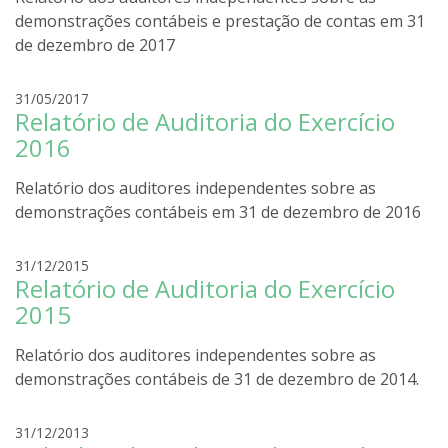
g
demonstrações contábeis e prestação de contas em 31
o
de dezembro de 2017
l
i
r
31/05/2017
r
Relatório de Auditoria do Exercício
o
a
d
2016
r
i
Relatório dos auditores independentes sobre as
g
demonstrações contábeis em 31 de dezembro de 2016
o
l
r
31/12/2015
i
Relatório de Auditoria do Exercício
o
r
d
2015
a
r
i
Relatório dos auditores independentes sobre as
g
demonstrações contábeis de 31 de dezembro de 2014.
o
l
r
31/12/2013
i