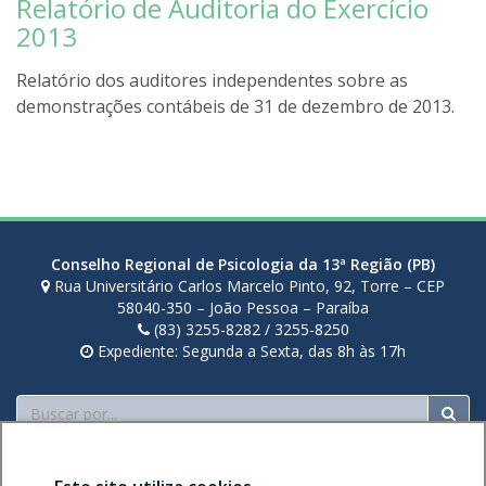
Relatório de Auditoria do Exercício
o
r
d
2013
a
r
i
Relatório dos auditores independentes sobre as
g
demonstrações contábeis de 31 de dezembro de 2013.
o
l
i
r
a
Conselho Regional de Psicologia da 13ª Região (PB)
Rua Universitário Carlos Marcelo Pinto, 92, Torre – CEP
58040-350 – João Pessoa – Paraíba
(83) 3255-8282 / 3255-8250
Expediente: Segunda a Sexta, das 8h às 17h
Buscar