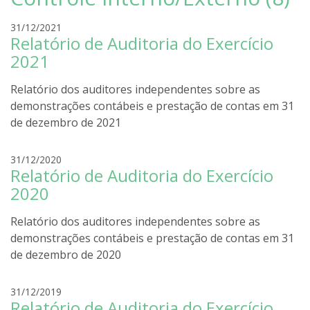
r
31/12/2021
Relatório de Auditoria do Exercício
o
d
2021
r
i
Relatório dos auditores independentes sobre as
g
demonstrações contábeis e prestação de contas em 31
o
de dezembro de 2021
l
i
r
31/12/2020
r
Relatório de Auditoria do Exercício
o
a
d
2020
r
i
Relatório dos auditores independentes sobre as
g
demonstrações contábeis e prestação de contas em 31
o
de dezembro de 2020
l
i
r
31/12/2019
r
Relatório de Auditoria do Exercício
o