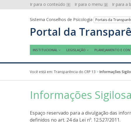
Ir para o conteúdo
Ir para o menu
Ir para a
1
2
Sistema Conselhos de Psicologia
Portais da Transparê
Portal da Transpar
INSTITUCIONAL
LEGISLAÇÃO
PLANEJAMENTO E CON
Você está em:
Transparência do CRP 13
>
Informações Sigil
Informações Sigilos
Espaço reservado para a divulgação das inform
definidos no art. 24 da Lei nº. 12.527/2011.