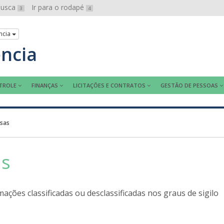
 busca
Ir para o rodapé
3
4
ncia
ência
TROLE
FINANÇAS
LICITAÇÕES E CONTRATOS
GESTÃO DE PESSOAS
osas
as
ações classificadas ou desclassificadas nos graus de sigilo