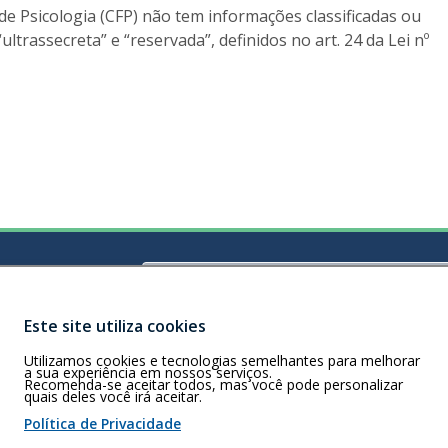
e Psicologia (CFP) não tem informações classificadas ou
“ultrassecreta” e “reservada”, definidos no art. 24 da Lei nº
Buscar
B)
– CEP 58040-350 –
Este site utiliza cookies
Utilizamos cookies e tecnologias semelhantes para melhorar
a sua experiência em nossos serviços.
Recomenda-se aceitar todos, mas você pode personalizar
quais deles você irá aceitar.
 de cookies
Política de Privacidade