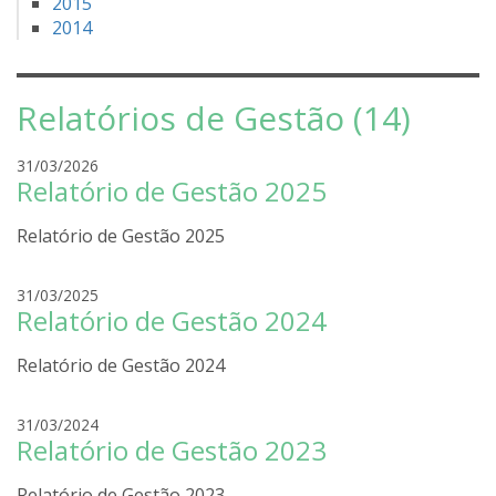
2015
2014
Relatórios de Gestão (14)
r
31/03/2026
Relatório de Gestão 2025
o
d
Relatório de Gestão 2025
r
i
g
r
31/03/2025
o
Relatório de Gestão 2024
o
l
d
i
Relatório de Gestão 2024
r
r
i
a
g
r
31/03/2024
o
Relatório de Gestão 2023
o
l
d
i
Relatório de Gestão 2023