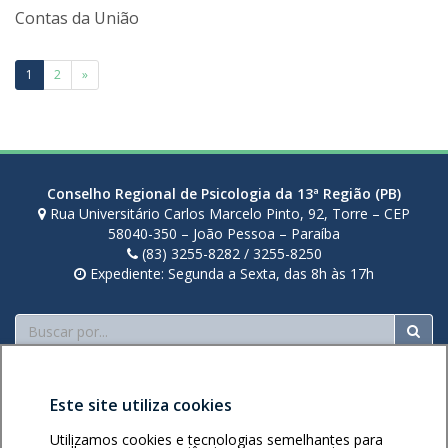
a
i
Contas da União
g
o
Paginação
1
2
»
l
de
i
r
posts
a
Conselho Regional de Psicologia da 13ª Região (PB)
Rua Universitário Carlos Marcelo Pinto, 92, Torre – CEP
58040-350 – João Pessoa – Paraíba
(83) 3255-8282 / 3255-8250
Expediente: Segunda a Sexta, das 8h às 17h
Buscar
Este site utiliza cookies
Utilizamos cookies e tecnologias semelhantes para