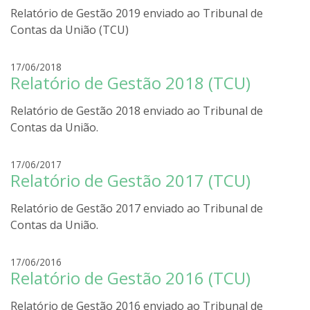
i
Relatório de Gestão 2019 enviado ao Tribunal de
r
r
i
Contas da União (TCU)
a
g
o
r
17/06/2018
l
Relatório de Gestão 2018 (TCU)
o
i
d
r
Relatório de Gestão 2018 enviado ao Tribunal de
r
a
i
Contas da União.
g
o
r
17/06/2017
l
Relatório de Gestão 2017 (TCU)
o
i
d
r
Relatório de Gestão 2017 enviado ao Tribunal de
r
a
i
Contas da União.
g
o
r
17/06/2016
l
Relatório de Gestão 2016 (TCU)
o
i
d
r
Relatório de Gestão 2016 enviado ao Tribunal de
r