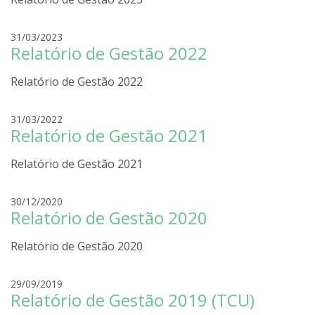
r
r
i
a
g
r
31/03/2023
o
Relatório de Gestão 2022
o
l
d
i
Relatório de Gestão 2022
r
r
i
a
g
r
31/03/2022
o
Relatório de Gestão 2021
o
l
d
i
Relatório de Gestão 2021
r
r
i
a
g
r
30/12/2020
o
Relatório de Gestão 2020
o
l
d
i
Relatório de Gestão 2020
r
r
i
a
g
r
29/09/2019
o
Relatório de Gestão 2019 (TCU)
o
l
d