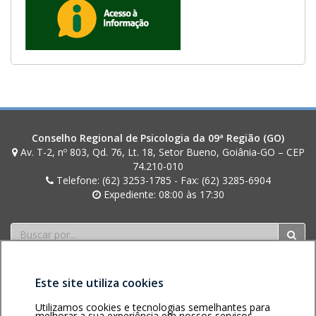
a
Conselho Regional de Psicologia da 09ª Região (GO)
Av. T-2, nº 803, Qd. 76, Lt. 18, Setor Bueno, Goiânia-GO – CEP
74.210-010
Telefone: (62) 3253-1785 - Fax: (62) 3285-6904
Expediente: 08:00 às 17:30
Buscar
Este site utiliza cookies
Utilizamos cookies e tecnologias semelhantes para
melhorar a sua experiência em nossos serviços.