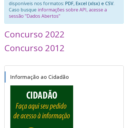
disponíveis nos formatos:
PDF, Excel (xlsx) e CSV
.
Caso busque
informações sobre API, acesse a
sessão "Dados Abertos"
Concurso 2022
j
0
7
a
/
n
Concurso 2012
e
0
0
a
1
d
8
/
i
u
/
0
n
a
2
2
a
0
r
/
2
l
Informação ao Cidadão
d
2
0
i
o
0
m
1
o
a
7
l
i
v
e
i
r