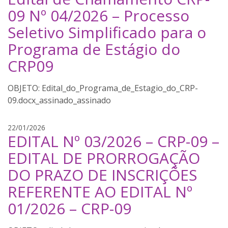
a
09 Nº 04/2026 – Processo
n
Seletivo Simplificado para o
d
a
Programa de Estágio do
CRP09
Edital_do_Programa_de_Estagio_do_CRP-
09.docx_assinado_assinado
A
22/01/2026
EDITAL Nº 03/2026 – CRP-09 –
m
a
EDITAL DE PRORROGAÇÃO
n
DO PRAZO DE INSCRIÇÕES
d
a
REFERENTE AO EDITAL Nº
01/2026 – CRP-09