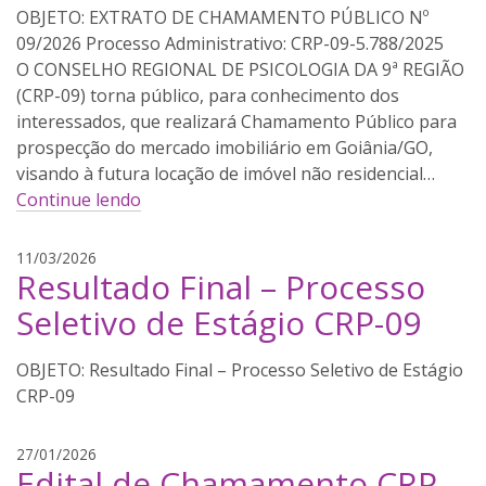
EXTRATO DE CHAMAMENTO PÚBLICO Nº
o
09/2026 Processo Administrativo: CRP-09-5.788/2025
n
O CONSELHO REGIONAL DE PSICOLOGIA DA 9ª REGIÃO
e
t
(CRP-09) torna público, para conhecimento dos
t
interessados, que realizará Chamamento Público para
o
prospecção do mercado imobiliário em Goiânia/GO,
visando à futura locação de imóvel não residencial…
Continue lendo
A
11/03/2026
Resultado Final – Processo
m
a
Seletivo de Estágio CRP-09
n
d
Resultado Final – Processo Seletivo de Estágio
a
CRP-09
A
27/01/2026
Edital de Chamamento CRP-
m