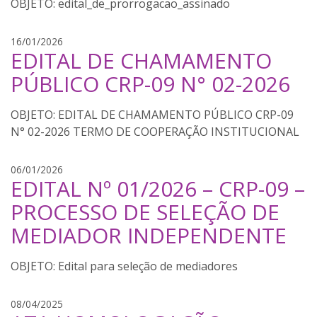
edital_de_prorrogacao_assinado
A
16/01/2026
EDITAL DE CHAMAMENTO
m
a
PÚBLICO CRP-09 N° 02-2026
n
d
EDITAL DE CHAMAMENTO PÚBLICO CRP-09
a
N° 02-2026 TERMO DE COOPERAÇÃO INSTITUCIONAL
A
06/01/2026
EDITAL Nº 01/2026 – CRP-09 –
m
a
PROCESSO DE SELEÇÃO DE
n
MEDIADOR INDEPENDENTE
d
a
Edital para seleção de mediadores
A
08/04/2025