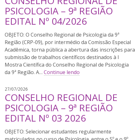
CONSELHO REGIONAL DE
b
PSICOLOGIA – 9ª REGIÃO
r
EDITAL Nº 04/2026
i
e
l
O Conselho Regional de Psicologia da 9ª
p
Região (CRP-09), por intermédio da Comissão Especial
e
Acadêmica, torna pública a abertura das inscrições para
r
submissão de trabalhos científicos destinados à I
e
Mostra Científica do Conselho Regional de Psicologia
i
da 9ª Região. A…
Continue lendo
r
a
g
27/07/2026
CONSELHO REGIONAL DE
a
b
PSICOLOGIA – 9ª REGIÃO
r
EDITAL Nº 03 2026
i
e
l
Selecionar estudantes regularmente
p
matriculados no curso de Psicologia, entre o 5º e o 9º