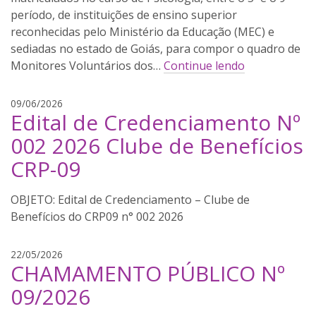
e
período, de instituições de ensino superior
r
reconhecidas pelo Ministério da Educação (MEC) e
e
sediadas no estado de Goiás, para compor o quadro de
i
Monitores Voluntários dos…
Continue lendo
r
a
g
09/06/2026
Edital de Credenciamento Nº
a
b
002 2026 Clube de Benefícios
r
CRP-09
i
e
l
Edital de Credenciamento – Clube de
p
Benefícios do CRP09 n° 002 2026
e
r
t
22/05/2026
e
CHAMAMENTO PÚBLICO Nº
h
i
i
r
09/2026
a
a
g