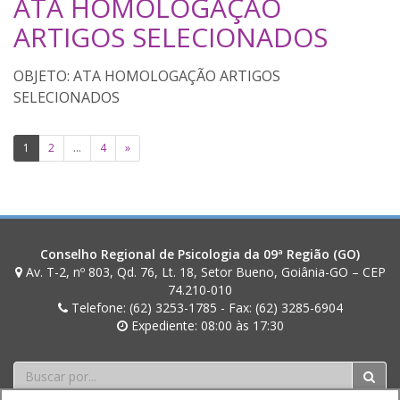
ATA HOMOLOGAÇÃO
m
a
ARTIGOS SELECIONADOS
n
d
ATA HOMOLOGAÇÃO ARTIGOS
a
SELECIONADOS
Paginação
1
2
…
4
»
de
posts
Conselho Regional de Psicologia da 09ª Região (GO)
Av. T-2, nº 803, Qd. 76, Lt. 18, Setor Bueno, Goiânia-GO – CEP
74.210-010
Telefone: (62) 3253-1785 - Fax: (62) 3285-6904
Expediente: 08:00 às 17:30
Buscar