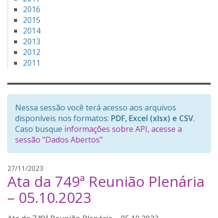
2016
2015
2014
2013
2012
2011
Nessa sessão você terá acesso aos arquivos
disponíveis nos formatos:
PDF, Excel (xlsx) e CSV
.
Caso busque
informações sobre API, acesse a
sessão "Dados Abertos"
t
27/11/2023
Ata da 749ª Reunião Plenária
h
i
– 05.10.2023
a
g