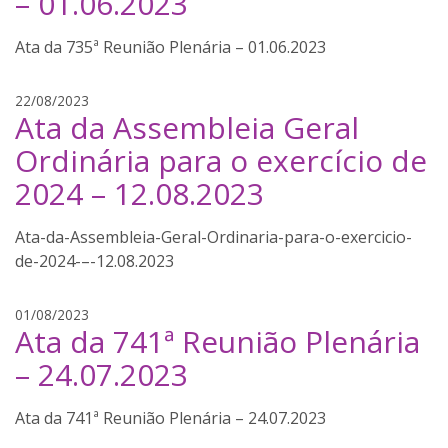
– 01.06.2023
a
a
i
Ata da 735ª Reunião Plenária – 01.06.2023
n
a
l
j
22/08/2023
Ata da Assembleia Geral
i
a
m
n
Ordinária para o exercício de
a
a
2024 – 12.08.2023
i
n
a
Ata-da-Assembleia-Geral-Ordinaria-para-o-exercicio-
l
de-2024-–-12.08.2023
i
m
j
01/08/2023
a
Ata da 741ª Reunião Plenária
a
n
– 24.07.2023
a
i
Ata da 741ª Reunião Plenária – 24.07.2023
n
a