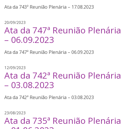
i
Ata da 743ª Reunião Plenária – 17.08.2023
n
a
l
j
20/09/2023
Ata da 747ª Reunião Plenária
i
a
m
n
– 06.09.2023
a
a
i
Ata da 747ª Reunião Plenária – 06.09.2023
n
a
l
j
12/09/2023
Ata da 742ª Reunião Plenária
i
a
m
n
– 03.08.2023
a
a
i
Ata da 742ª Reunião Plenária – 03.08.2023
n
a
l
j
23/08/2023
Ata da 735ª Reunião Plenária
i
a
m
n