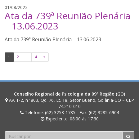
l
j
01/08/2023
Ata da 739ª Reunião Plenária
i
a
m
n
– 13.06.2023
a
a
i
Ata da 739ª Reunião Plenária – 13.06.2023
n
a
Paginação
l
1
2
…
4
»
i
de
m
posts
a
Conselho Regional de Psicologia da 09ª Região (GO)
Av. T-2, nº 803, Qd. 76, Lt. 18, Setor Bueno, Goiânia-GO – CEP
74.210-010
Telefone: (62) 3253-1785 - Fax: (62) 3285-6904
Expediente: 08:00 às 17:30
Buscar