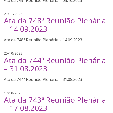
Ata da 749ª Reunião Plenária – 05.10.2023
o
n
e
t
27/11/2023
Ata da 748ª Reunião Plenária
t
h
t
i
– 14.09.2023
o
a
g
Ata da 748ª Reunião Plenária – 14.09.2023
o
n
e
j
25/10/2023
Ata da 744ª Reunião Plenária
t
a
t
n
– 31.08.2023
o
a
i
Ata da 744ª Reunião Plenária – 31.08.2023
n
a
l
j
17/10/2023
Ata da 743ª Reunião Plenária
i
a
m
n
– 17.08.2023
a
a