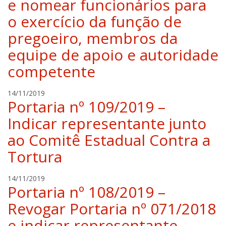
e nomear funcionários para
e
l
o exercício da função de
a
pregoeiro, membros da
h
i
equipe de apoio e autoridade
l
competente
g
e
r
r
14/11/2019
t
Portaria nº 109/2019 –
a
f
Indicar representante junto
a
ao Comitê Estadual Contra a
e
l
Tortura
a
h
r
14/11/2019
i
Portaria nº 108/2019 –
a
l
f
g
Revogar Portaria nº 071/2018
a
e
e indicar representante
e
r