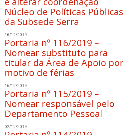
e alterar coordenação
l
Núcleo de Políticas Públicas
a
da Subsede Serra
h
i
l
r
16/12/2019
g
Portaria nº 116/2019 –
a
e
f
Nomear substituto para
r
a
t
titular da Área de Apoio por
e
l
motivo de férias
a
h
r
16/12/2019
i
Portaria nº 115/2019 –
a
l
f
g
Nomear responsável pelo
a
e
Departamento Pessoal
e
r
l
t
a
r
02/12/2019
h
Portaria nº 114/2019 –
a