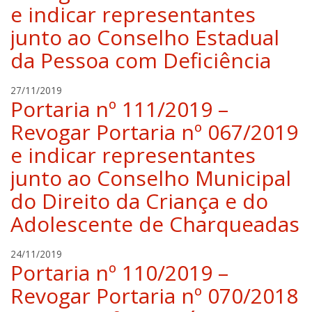
e indicar representantes
e
r
l
t
junto ao Conselho Estadual
a
da Pessoa com Deficiência
h
i
l
r
27/11/2019
g
Portaria nº 111/2019 –
a
e
f
Revogar Portaria nº 067/2019
r
a
t
e indicar representantes
e
l
junto ao Conselho Municipal
a
do Direito da Criança e do
h
i
Adolescente de Charqueadas
l
g
r
24/11/2019
e
Portaria nº 110/2019 –
a
r
f
t
Revogar Portaria nº 070/2018
a