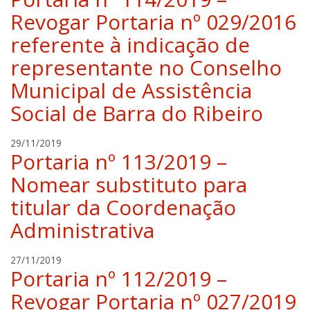
i
f
Revogar Portaria nº 029/2016
l
a
g
referente à indicação de
e
e
l
representante no Conselho
r
a
t
Municipal de Assistência
h
i
Social de Barra do Ribeiro
l
g
r
29/11/2019
e
Portaria nº 113/2019 –
a
r
f
t
Nomear substituto para
a
titular da Coordenação
e
l
Administrativa
a
h
r
27/11/2019
i
Portaria nº 112/2019 –
a
l
f
g
Revogar Portaria nº 027/2019
a
e