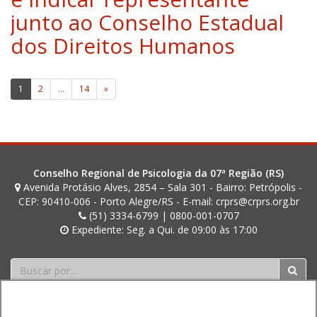
l
t
junto ao Conselho Estadual
a
dos Direitos Humanos
h
i
l
Paginação
g
1
2
…
14
»
e
de
r
posts
t
Conselho Regional de Psicologia da 07ª Região (RS)
Avenida Protásio Alves, 2854 – Sala 301 - Bairro: Petrópolis -
CEP: 90410-006 - Porto Alegre/RS - E-mail: crprs@crprs.org.br
(51) 3334-6799 | 0800-001-0707
Expediente: Seg. a Qui. de 09:00 às 17:00
Buscar