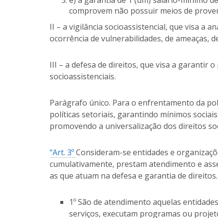
e) a garantia de 1 (um) salário-mínimo d
comprovem não possuir meios de prover a
II – a vigilância socioassistencial, que visa a 
ocorrência de vulnerabilidades, de ameaças, de
III – a defesa de direitos, que visa a garantir
socioassistenciais.
Parágrafo único. Para o enfrentamento da pobr
políticas setoriais, garantindo mínimos sociai
promovendo a universalização dos direitos soc
“Art. 3º
Consideram-se entidades e organizações
cumulativamente, prestam atendimento e asse
as que atuam na defesa e garantia de direitos.
1º São de atendimento aquelas entidade
serviços, executam programas ou projeto