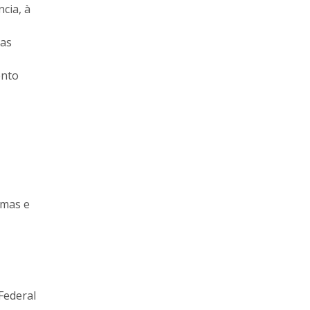
cia, à
las
ento
amas e
 Federal