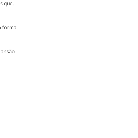
s que,
na forma
xpansão