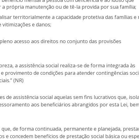
e benefício mensal à pessoa com deficiência e ao idoso que
 própria manutenção ou de tê-la provida por sua família;
analisar territorialmente a capacidade protetiva das famílias e 
 vitimizações e danos;
 o pleno acesso aos direitos no conjunto das provisões
eza, a assistência social realiza-se de forma integrada às
s e provimento de condições para atender contingências soci
iais.” (NR)
 de assistência social aquelas sem fins lucrativos que, isol
ssoramento aos beneficiários abrangidos por esta Lei, be
s que, de forma continuada, permanente e planejada, prest
s e concedem benefícios de prestação social básica ou espec