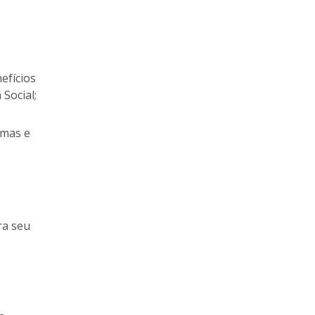
efícios
 Social;
amas e
ra seu