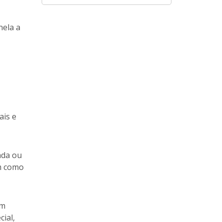
nela a
ais e
ada ou
m como
am
ial,