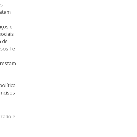
os
ratam
iços e
ociais
a de
sos I e
prestam
olítica
incisos
izado e