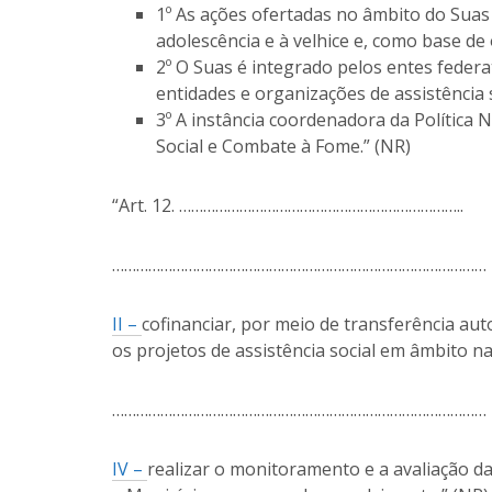
1º As ações ofertadas no âmbito do Suas t
adolescência e à velhice e, como base de 
2º O Suas é integrado pelos entes federat
entidades e organizações de assistência 
3º A instância coordenadora da Política 
Social e Combate à Fome.” (NR)
“Art. 12. ……………………………………………………………..
…………………………………………………………………………………
II –
cofinanciar, por meio de transferência au
os projetos de assistência social em âmbito na
…………………………………………………………………………………
IV –
realizar o monitoramento e a avaliação da 