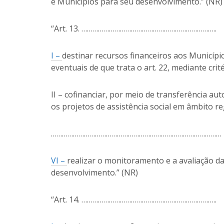
e Municípios para seu desenvolvimento.” (NR)
“Art. 13. ………………………………………………………………..
I –
destinar recursos financeiros aos Municípi
eventuais de que trata o art. 22, mediante crit
II – cofinanciar, por meio de transferência a
os projetos de assistência social em âmbito reg
…………………………………………………………………………………
VI –
realizar o monitoramento e a avaliação da 
desenvolvimento.” (NR)
“Art. 14. ………………………………………………………………..