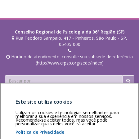
Conselho Regional de Psicologia da 06ª Região (SP)
Rua Teodoro Sampaio, 417 - Pinheiros, São Paulo - SP,
05405-000
Horário de atendimento: consulte sua subsede de referência
(http://www.crpsp.org/sede/index)
Buscar
Este site utiliza cookies
Utilizamos cookies e tecnologias semelhantes para
melhorar a sua experiência em nossos serviços.
Recomenda-se aceitar todos, mas você pode
personalizar quais deles você irá aceitar.
Área restrita
Política de
Voltar ao topo
privacidade
Personalização
Política de Privacidade
de cookies