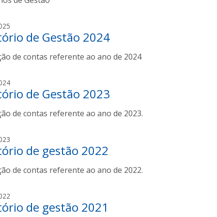
rios de Gestão
g
025
tório de Gestão 2024
a
b
ção de contas referente ao ano de 2024
r
i
e
g
024
l
tório de Gestão 2023
a
a
b
f
ção de contas referente ao ano de 2023.
r
e
i
r
e
g
023
r
l
tório de gestão 2022
a
e
a
b
i
f
ção de contas referente ao ano de 2022.
r
r
e
i
a
r
e
g
022
r
l
tório de gestão 2021
a
e
a
b