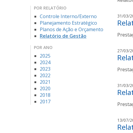
Relató
POR RELATÓRIO
Controle Interno/Externo
31/03/2
Rela
Planejamento Estratégico
Planos de Ação e Orçamento
Presta
Relatório de Gestão
POR ANO
27/03/2
2025
Rela
2024
2023
Presta
2022
2021
31/03/2
2020
Rela
2018
2017
Presta
13/07/2
Rela