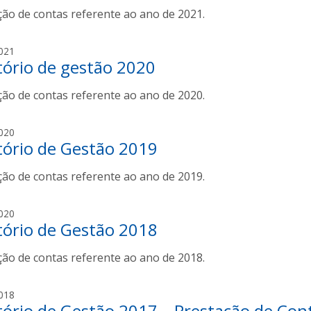
i
f
ção de contas referente ao ano de 2021.
r
r
e
i
a
r
e
g
021
r
l
tório de gestão 2020
a
e
a
b
i
f
ção de contas referente ao ano de 2020.
r
r
e
i
a
r
e
g
020
r
l
tório de Gestão 2019
a
e
a
b
i
f
ção de contas referente ao ano de 2019.
r
r
e
i
a
r
e
g
020
r
l
tório de Gestão 2018
a
e
a
b
i
f
ção de contas referente ao ano de 2018.
r
r
e
i
a
r
e
c
018
r
l
tório de Gestão 2017 – Prestação de Con
a