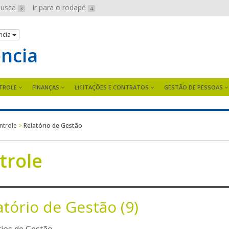
 busca
Ir para o rodapé
3
4
ncia
ência
TROLE
FINANÇAS
LICITAÇÕES E CONTRATOS
GESTÃO DE PESSOAS
ntrole
>
Relatório de Gestão
trole
atório de Gestão (9)