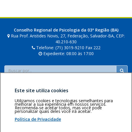
Conselho Regional de Psicologia da 03ª Região (BA)
Rua Prof. Aristides Novis, 27, Federação, Salvador-BA, CEP:
40.210-630
Telefone: (71) 3019-9210 Fax 222
Expediente: 08:00 às 17:00
Buscar
Este site utiliza cookies
Utilizamos cookies e tecnologias semelhantes para
melhorar a sua experiência em nossos serviços.
Recomenda-se aceitar todos, mas você pode
personalizar quais deles você irá aceitar.
Área restrita
Política de
Voltar ao topo
privacidade
Personalização
Política de Privacidade
de cookies