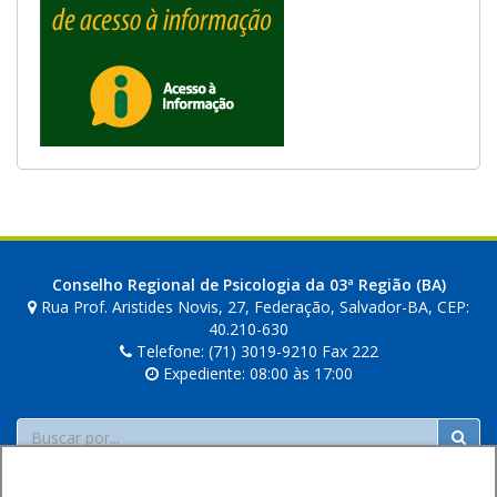
Conselho Regional de Psicologia da 03ª Região (BA)
Rua Prof. Aristides Novis, 27, Federação, Salvador-BA, CEP:
40.210-630
Telefone: (71) 3019-9210 Fax 222
Expediente: 08:00 às 17:00
Buscar