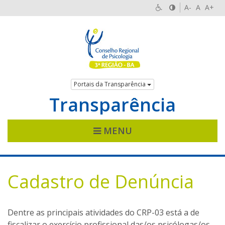
A-
A
A+
Portais da Transparência
Transparência
MENU
Cadastro de Denúncia
Dentre as principais atividades do CRP-03 está a de
fiscalizar o exercício profissional das/os psicólogas/os