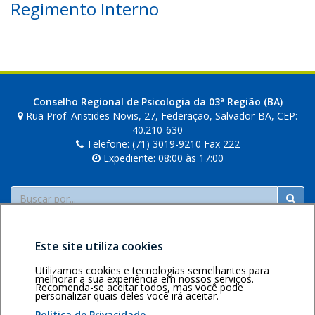
Regimento Interno
a
b
r
i
e
l
a
Conselho Regional de Psicologia da 03ª Região (BA)
f
Rua Prof. Aristides Novis, 27, Federação, Salvador-BA, CEP:
e
40.210-630
Telefone: (71) 3019-9210 Fax 222
r
Expediente: 08:00 às 17:00
r
e
i
Buscar
r
a
Este site utiliza cookies
Utilizamos cookies e tecnologias semelhantes para
melhorar a sua experiência em nossos serviços.
Recomenda-se aceitar todos, mas você pode
personalizar quais deles você irá aceitar.
Área restrita
Política de
Voltar ao topo
privacidade
Personalização
Política de Privacidade