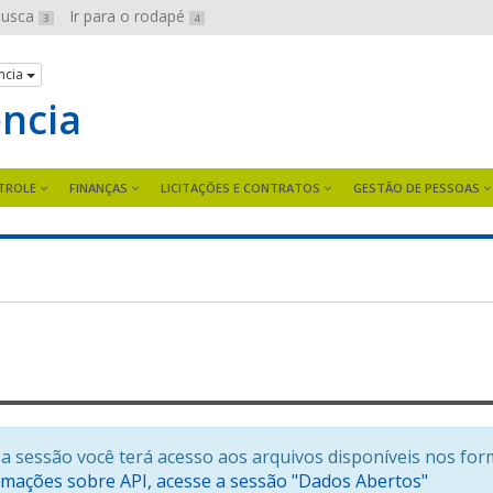
 busca
Ir para o rodapé
3
4
ncia
ência
TROLE
FINANÇAS
LICITAÇÕES E CONTRATOS
GESTÃO DE PESSOAS
a sessão você terá acesso aos arquivos disponíveis nos for
rmações sobre API, acesse a sessão "Dados Abertos"