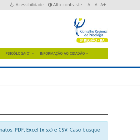
Acessibilidade
Alto contraste
A-
A
A+
PSICÓLOGA(O)
INFORMAÇÃO AO CIDADÃO
matos:
PDF, Excel (xlsx) e CSV
. Caso busque