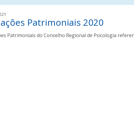
P
021
iações Patrimoniais 2020
e
d
r
es Patrimoniais do Conselho Regional de Psicologia referent
o
F
e
r
r
e
i
r
a