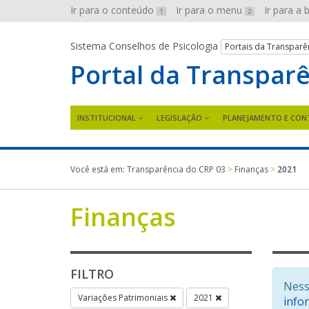
Ir para o conteúdo
Ir para o menu
Ir para a
1
2
Sistema Conselhos de Psicologia
Portais da Transparê
Portal da Transpar
INSTITUCIONAL
LEGISLAÇÃO
PLANEJAMENTO E CON
Você está em:
Transparência do CRP 03
>
Finanças
>
2021
Finanças
FILTRO
Ness
Variações Patrimoniais
2021
info