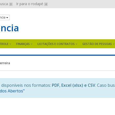
 busca
Ir para o rodapé
3
4
ncia
ência
TROLE
FINANÇAS
LICITAÇÕES E CONTRATOS
GESTÃO DE PESSOAS
Ferreira
 disponíveis nos formatos:
PDF, Excel (xlsx) e CSV
. Caso bu
ados Abertos"