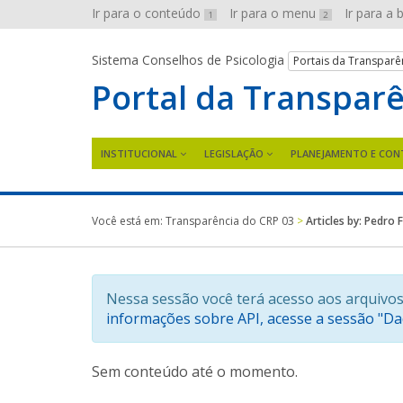
Ir para o conteúdo
Ir para o menu
Ir para a
1
2
Sistema Conselhos de Psicologia
Portais da Transparê
Portal da Transpar
INSTITUCIONAL
LEGISLAÇÃO
PLANEJAMENTO E CON
Você está em:
Transparência do CRP 03
>
Articles by: Pedro 
Nessa sessão você terá acesso aos arquivos
informações sobre API, acesse a sessão "D
Sem conteúdo até o momento.