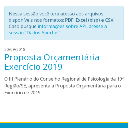
Nessa sessão você terá acesso aos arquivos
disponíveis nos formatos:
PDF, Excel (xlsx) e CSV
.
Caso busque
informações sobre API, acesse a
sessão "Dados Abertos"
h
20/09/2018
Proposta Orçamentária
e
n
Exercício 2019
r
i
O III Plenário do Conselho Regional de Psicologia da 19ª
q
Região/SE, apresenta a Proposta Orçamentária para o
u
Exercício de 2019
e
m
e
n
d
o