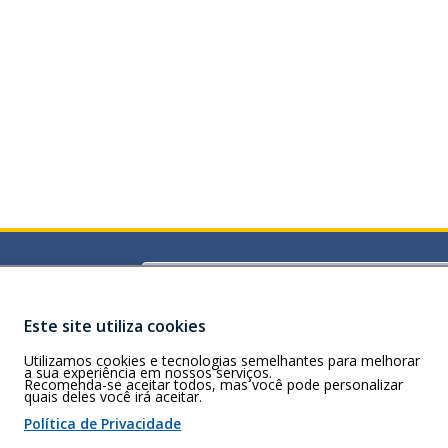
 em uma nova janela.
Buscar
T)
Cuiabá MT CEP
Este site utiliza cookies
Utilizamos cookies e tecnologias semelhantes para melhorar
a sua experiência em nossos serviços.
Recomenda-se aceitar todos, mas você pode personalizar
quais deles você irá aceitar.
 de cookies
Política de Privacidade