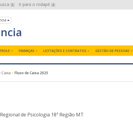
 busca
Ir para o rodapé
3
4
ncia
ência
TROLE
FINANÇAS
LICITAÇÕES E CONTRATOS
GESTÃO DE PESSOAS
e Caixa
>
Fluxo de Caixa 2025
Regional de Psicologia 18ª Região MT