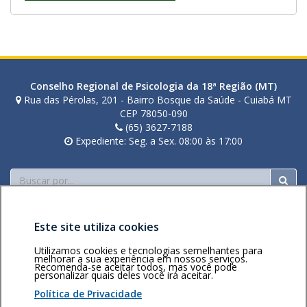
Conselho Regional de Psicologia da 18ª Região (MT)
Rua das Pérolas, 201 - Bairro Bosque da Saúde - Cuiabá MT
CEP 78050-090
(65) 3627-7188
Expediente: Seg. a Sex. 08:00 às 17:00
Buscar
Este site utiliza cookies
Utilizamos cookies e tecnologias semelhantes para
melhorar a sua experiência em nossos serviços.
Recomenda-se aceitar todos, mas você pode
personalizar quais deles você irá aceitar.
Área restrita
Política de
Voltar ao topo
privacidade
Personalização
Política de Privacidade
de cookies