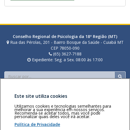
Conselho Regional de Psicologia da 18ª Região (MT)
Rua das Pérolas, 201 - Bairro Bosque da Saúde - Cuiabá MT
CEP 78050-090
(65) 3627-7188
Expediente: Seg. a Sex. 08:00 às 17:00
Buscar
Este site utiliza cookies
Utilizamos cookies e tecnologias semelhantes para
melhorar a sua experiência em nossos serviços.
Recomenda-se aceitar todos, mas você pode
personalizar quais deles você irá aceitar.
Área restrita
Política de
Voltar ao topo
privacidade
Personalização
Política de Privacidade
de cookies