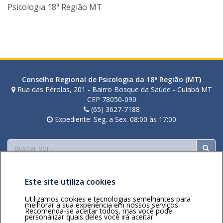
a
Psicologia 18ª Região MT
n
a
t
o
z
i
Conselho Regional de Psicologia da 18ª Região (MT)
Rua das Pérolas, 201 - Bairro Bosque da Saúde - Cuiabá MT
CEP 78050-090
(65) 3627-7188
Expediente: Seg. a Sex. 08:00 às 17:00
Buscar
Este site utiliza cookies
Utilizamos cookies e tecnologias semelhantes para
melhorar a sua experiência em nossos serviços.
Recomenda-se aceitar todos, mas você pode
personalizar quais deles você irá aceitar.
Área restrita
Política de
Voltar ao topo