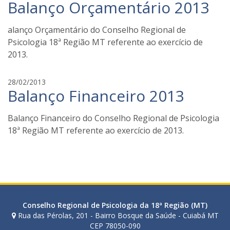
Balanço Orçamentário 2013
a
z
b
i
i
alanço Orçamentário do Conselho Regional de
a
Psicologia 18ª Região MT referente ao exercício de
n
2013.
a
t
f
28/02/2013
o
Balanço Financeiro 2013
a
z
b
i
i
Balanço Financeiro do Conselho Regional de Psicologia
a
18ª Região MT referente ao exercício de 2013.
n
a
t
o
z
i
Conselho Regional de Psicologia da 18ª Região (MT)
Rua das Pérolas, 201 - Bairro Bosque da Saúde - Cuiabá MT
CEP 78050-090