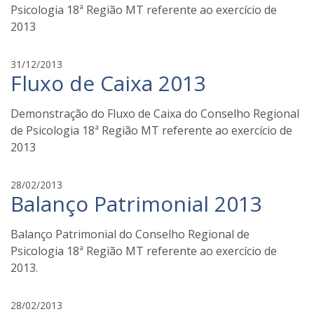
a
Psicologia 18ª Região MT referente ao exercício de
n
2013
a
t
f
31/12/2013
o
Fluxo de Caixa 2013
a
z
b
i
i
Demonstração do Fluxo de Caixa do Conselho Regional
a
de Psicologia 18ª Região MT referente ao exercício de
n
2013
a
t
f
28/02/2013
o
Balanço Patrimonial 2013
a
z
b
i
i
Balanço Patrimonial do Conselho Regional de
a
Psicologia 18ª Região MT referente ao exercício de
n
2013.
a
t
f
28/02/2013
o